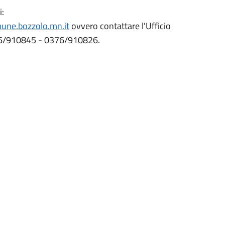
i:
une.bozzolo.mn.it
ovvero contattare l'Ufficio
0376/910845 - 0376/910826.