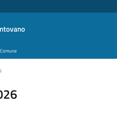
antovano
il Comune
6
026