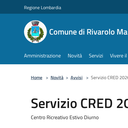
Salta al contenuto principale
Regione Lombardia
Comune di Rivarolo M
Amministrazione
Novità
Servizi
Vivere 
Home
>
Novità
>
Avvisi
>
Servizio CRED 202
Servizio CRED 2
Centro Ricreativo Estivo Diurno