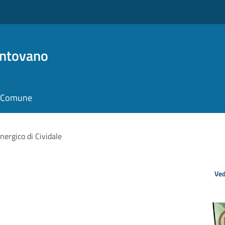
antovano
il Comune
nergico di Cividale
Ved