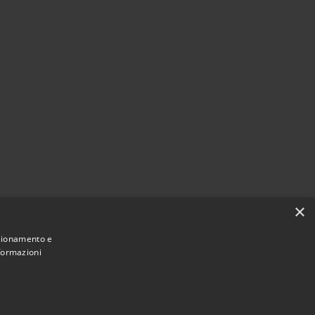
×
nzionamento e
nformazioni
Municipium
Accesso