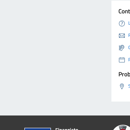
Cont
Prob