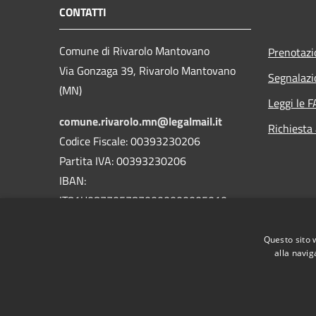
CONTATTI
Comune di Rivarolo Mantovano
Prenotaz
Via Gonzaga 39, Rivarolo Mantovano
Segnalazi
(MN)
Leggi le 
comune.rivarolo.mn@legalmail.it
Richiesta
Codice Fiscale: 00393230206
Partita IVA: 00393230206
IBAN:
IT81U0877057870000000005010
Centralino Unico: 0376 99101
Questo sito 
alla navig
RSS
Accessibilità
Privacy
Cookie
Mappa de