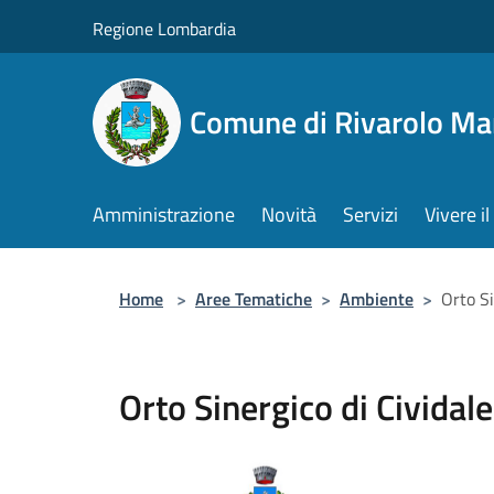
Salta al contenuto principale
Regione Lombardia
Comune di Rivarolo M
Amministrazione
Novità
Servizi
Vivere 
Home
>
Aree Tematiche
>
Ambiente
>
Orto Si
Orto Sinergico di Cividale