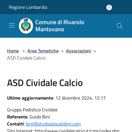
Salta al contenuto principale
Regione Lombardia
Comune di Rivarolo
Mantovano
Home
>
Aree Tematiche
>
Associazioni
>
ASD Cividale Calcio
ASD Cividale Calcio
Ultimo aggiornamento
: 12 dicembre 2024, 12:17
Gruppo Podistico Cividale
Referente
: Guido Bini
Contatti
:
bini@studioalquatibini.com
Sito Internet: http://www.cividalecalcio.it/cms/index.php