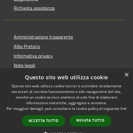
Richiesta assistenza
Amministrazione trasparente
Albo Pretorio
Informativa privacy
Note legali
×
Dichiarazione di accessibilità
Questo sito web utilizza cookie
Questo sito web utilizza cookie tecnici e assimilati strettamente
necessari al corretto funzionamento e alla navigazione del sito,
nonché un cookie tecnico analitico al solo fine di elaborare
informazioni statistiche, aggregate e anonime.
RSS
Copyright © 2026 • Comune di
Per maggiori dettagli, può consultare la cookie policy al seguente
link
Accessibilità
Rivarolo Mantovano • Powered
Privacy
Municipium
Accesso
by
•
RIFIUTA TUTTO
ACCETTA TUTTO
Cookie
redazione