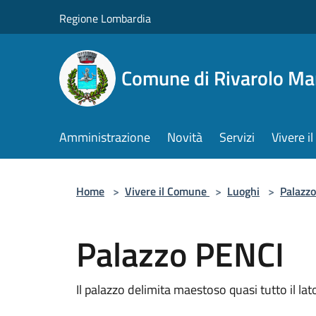
Salta al contenuto principale
Regione Lombardia
Comune di Rivarolo M
Amministrazione
Novità
Servizi
Vivere 
Home
>
Vivere il Comune
>
Luoghi
>
Palazzo
Palazzo PENCI
Il palazzo delimita maestoso quasi tutto il lat