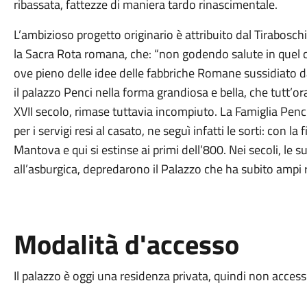
ribassata, fattezze di maniera tardo rinascimentale.
L’ambizioso progetto originario è attribuito dal Tirabosch
la Sacra Rota romana, che: “non godendo salute in quel cli
ove pieno delle idee delle fabbriche Romane sussidiato d
il palazzo Penci nella forma grandiosa e bella, che tutt’ora
XVII secolo, rimase tuttavia incompiuto. La Famiglia Penc
per i servigi resi al casato, ne seguì infatti le sorti: con la
Mantova e qui si estinse ai primi dell’800. Nei secoli, le
all’asburgica, depredarono il Palazzo che ha subito ampi 
Modalità d'accesso
Il palazzo è oggi una residenza privata, quindi non accessi