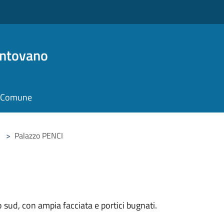
antovano
il Comune
>
Palazzo PENCI
o sud, con ampia facciata e portici bugnati.