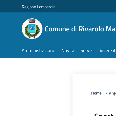
Salta al contenuto principale
Regione Lombardia
Comune di Rivarolo M
Amministrazione
Novità
Servizi
Vivere 
Home
>
Arg