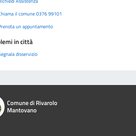
Richiedi Assistenza
Chiama il comune 0376 99101
Prenota un appuntamento
lemi in città
Segnala disservizio
Comune di Rivarolo
Mantovano