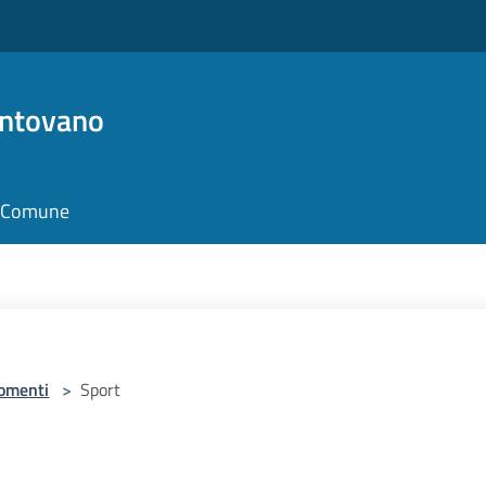
antovano
il Comune
omenti
>
Sport