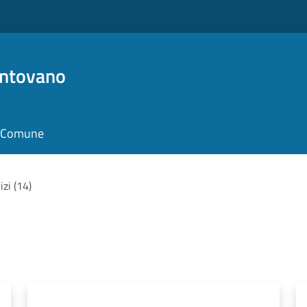
antovano
il Comune
izi (14)