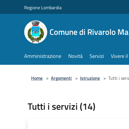
Salta al contenuto principale
Regione Lombardia
Comune di Rivarolo M
Amministrazione
Novità
Servizi
Vivere 
Home
>
Argomenti
>
Istruzione
>
Tutti i serv
Tutti i servizi (14)