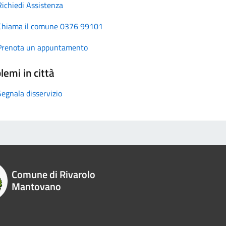
Richiedi Assistenza
Chiama il comune 0376 99101
Prenota un appuntamento
lemi in città
Segnala disservizio
Comune di Rivarolo
Mantovano