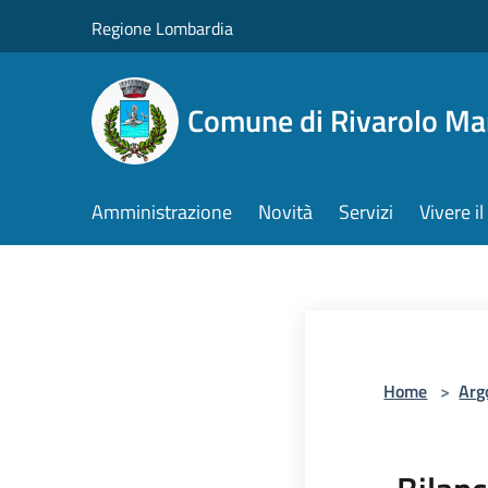
Salta al contenuto principale
Regione Lombardia
Comune di Rivarolo M
Amministrazione
Novità
Servizi
Vivere 
Home
>
Arg