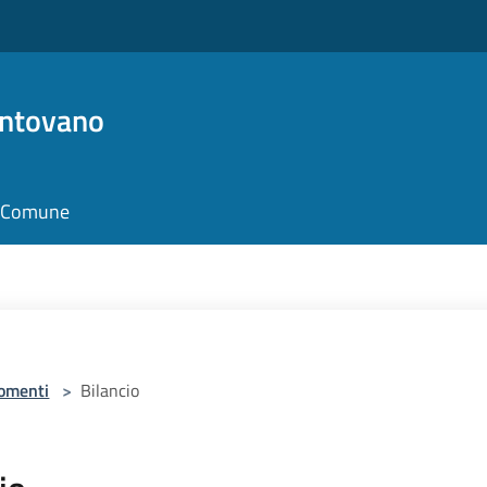
antovano
il Comune
omenti
>
Bilancio