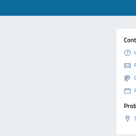
Cont
Prob