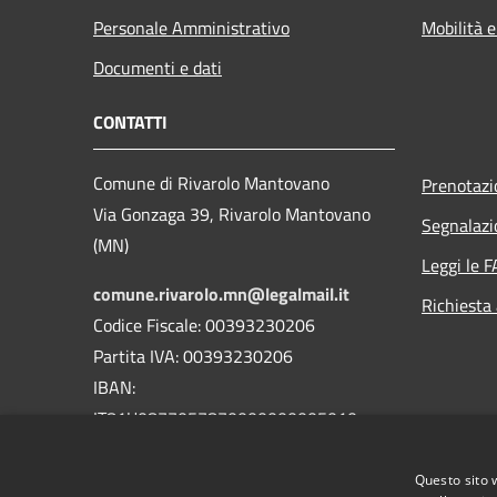
Personale Amministrativo
Mobilità e
Documenti e dati
CONTATTI
Comune di Rivarolo Mantovano
Prenotaz
Via Gonzaga 39, Rivarolo Mantovano
Segnalazi
(MN)
Leggi le 
comune.rivarolo.mn@legalmail.it
Richiesta
Codice Fiscale: 00393230206
Partita IVA: 00393230206
IBAN:
IT81U0877057870000000005010
Centralino Unico: 0376 99101
Questo sito 