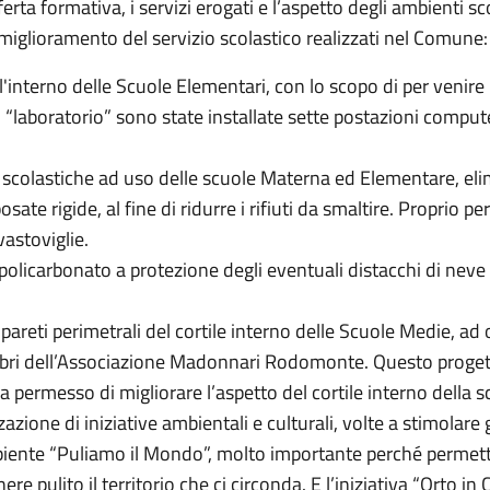
erta formativa, i servizi erogati e l’aspetto degli ambienti s
al miglioramento del servizio scolastico realizzati nel Comune:
ll'interno delle Scuole Elementari, con lo scopo di per venir
io “laboratorio” sono state installate sette postazioni compu
colastiche ad uso delle scuole Materna ed Elementare, elim
sate rigide, al fine di ridurre i rifiuti da smaltire. Proprio pe
vastoviglie.
policarbonato a protezione degli eventuali distacchi di neve
areti perimetrali del cortile interno delle Scuole Medie, ad 
bri dell’Associazione Madonnari Rodomonte. Questo progetto
ha permesso di migliorare l’aspetto del cortile interno della s
zione di iniziative ambientali e culturali, volte a stimolare 
mbiente “Puliamo il Mondo”, molto importante perché permette
e pulito il territorio che ci circonda. E l’iniziativa “Orto in 