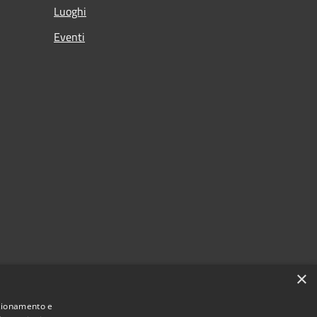
Luoghi
Eventi
×
nzionamento e