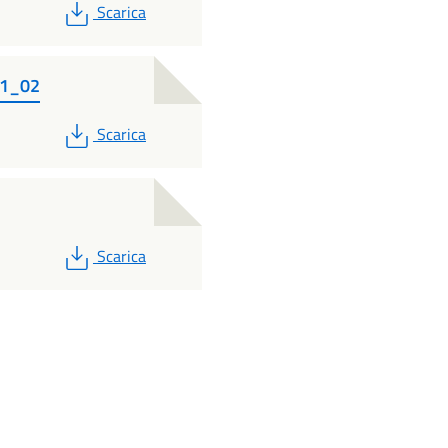
PDF
Scarica
21_02
PDF
Scarica
PDF
Scarica