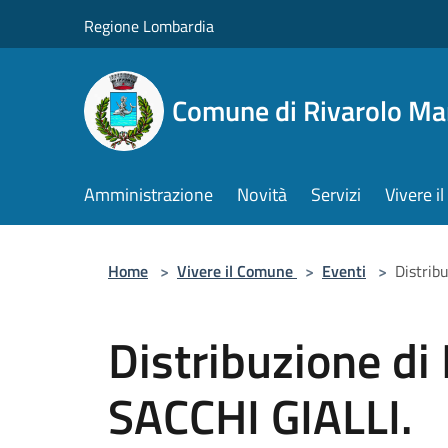
Salta al contenuto principale
Regione Lombardia
Comune di Rivarolo M
Amministrazione
Novità
Servizi
Vivere 
Home
>
Vivere il Comune
>
Eventi
>
Distrib
Distribuzione d
SACCHI GIALLI.