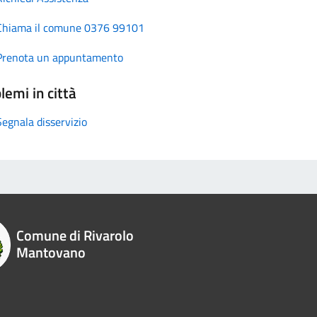
Chiama il comune 0376 99101
Prenota un appuntamento
lemi in città
Segnala disservizio
Comune di Rivarolo
Mantovano