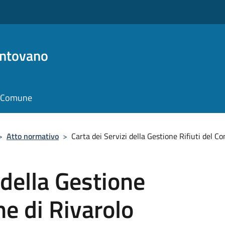
antovano
il Comune
>
Atto normativo
>
Carta dei Servizi della Gestione Rifiuti de
 della Gestione
ne di Rivarolo