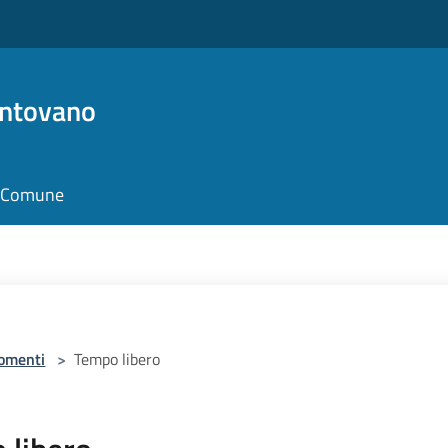
antovano
il Comune
omenti
>
Tempo libero