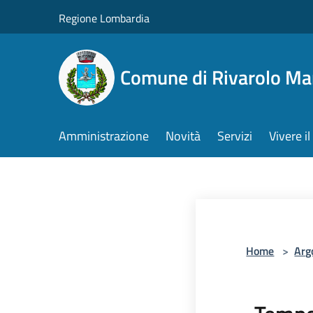
Salta al contenuto principale
Regione Lombardia
Comune di Rivarolo M
Amministrazione
Novità
Servizi
Vivere 
Home
>
Arg