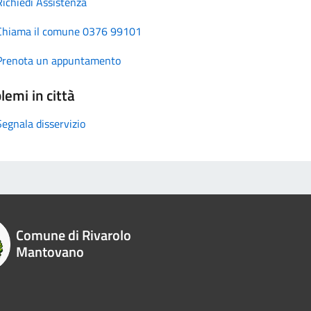
Richiedi Assistenza
Chiama il comune 0376 99101
Prenota un appuntamento
lemi in città
Segnala disservizio
Comune di Rivarolo
Mantovano